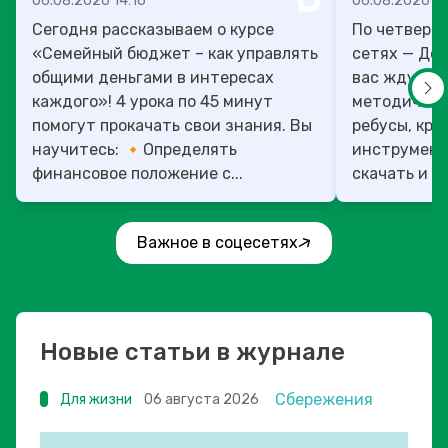
06.08.2026 14:16
06.08.2026 13
Сегодня рассказываем о курсе
По четверг
«Семейный бюджет – как управлять
сетях — День учит
общими деньгами в интересах
вас ждут то
каждого»! 4 урока по 45 минут
методическ
помогут прокачать свои знания. Вы
ребусы, кро
научитесь: 🔸Определять
инструмент
финансовое положение с...
скачать и ис
Важное в соцесетях
Новые статьи в журнале
Сбережения
Для жизни
06 августа 2026