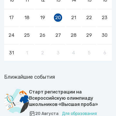
17
18
19
20
21
22
23
24
25
26
27
28
29
30
31
1
2
3
4
5
6
Ближайшие события
Старт регистрации на
Всероссийскую олимпиаду
школьников «Высшая проба»
20 Августа
Для образования