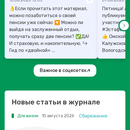
10.08.2026 13:55
07.08.2026 13
👌Если прочитать этот материал,
Пятница! А 
можно позаботиться о своей
публикуем 
пенсии уже сейчас 🔽 Можно ли
участников
выйдя на заслуженный отдых,
#ЭстафетаМоиФ
получать сразу две пенсии? ✅ДА!
👍 Омской, 
И страховую, и накопительную. ↪️
Калужской, 
Гид по «двойной» ...
Вологодской
областям!
Важное в соцесетях
Новые статьи в журнале
Сбережения
Для жизни
10 августа 2026