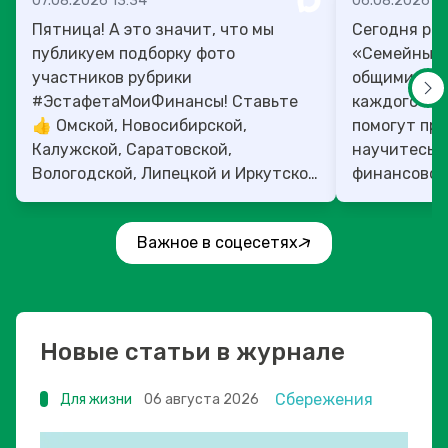
07.08.2026 13:34
06.08.2026 14
Пятница! А это значит, что мы
Сегодня рас
публикуем подборку фото
«Семейный 
участников рубрики
общими ден
#ЭстафетаМоиФинансы! Ставьте
каждого»! 4
👍 Омской, Новосибирской,
помогут прок
Калужской, Саратовской,
научитесь:
Вологодской, Липецкой и Иркутской
финансовое 
областям!
Важное в соцесетях
Новые статьи в журнале
Сбережения
Для жизни
06 августа 2026