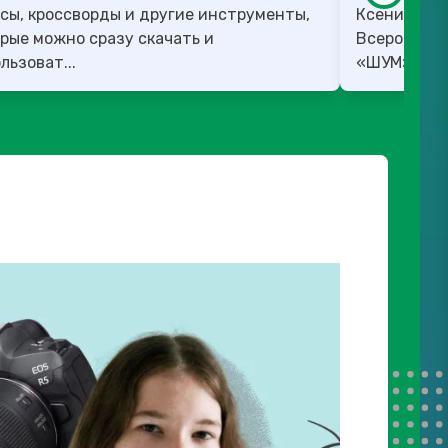
сы, кроссворды и другие инструменты,
Ксения Вед
рые можно сразу скачать и
Всероссийс
льзоват...
«ШУМ». ✅ 