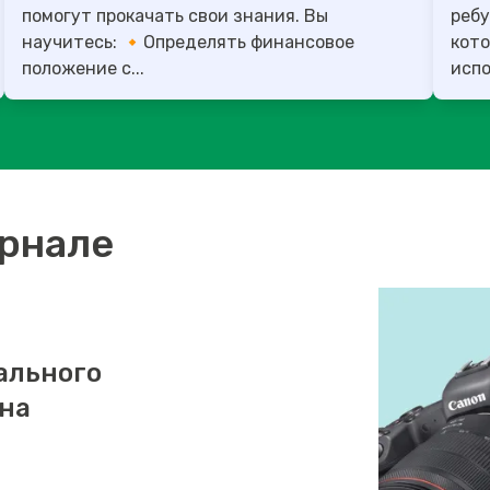
помогут прокачать свои знания. Вы
ребу
научитесь: 🔸Определять финансовое
кото
положение с...
испо
урнале
ального
 на