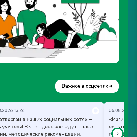
Важное в соцсетях
8.2026 13:26
06.08.2026 1
етвергам в наших социальных сетях —
«Магию мож
! В этот день вас ждут только
есть план,
ии, методические рекомендации,
готовы в те