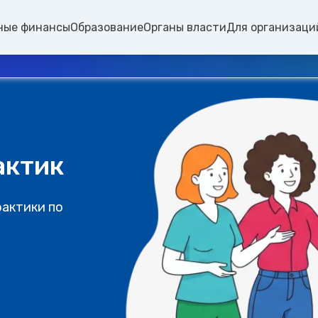
ные финансы
Образование
Органы власти
Для организаци
актик
рактики по