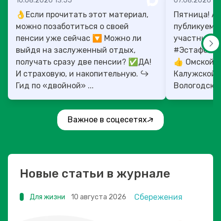
10.08.2026 13:55
07.08.2026 13
👌Если прочитать этот материал,
Пятница! А 
можно позаботиться о своей
публикуем 
пенсии уже сейчас 🔽 Можно ли
участников
выйдя на заслуженный отдых,
#ЭстафетаМоиФ
получать сразу две пенсии? ✅ДА!
👍 Омской, 
И страховую, и накопительную. ↪️
Калужской, 
Гид по «двойной» ...
Вологодской
областям!
Важное в соцесетях
Новые статьи в журнале
Сбережения
Для жизни
10 августа 2026