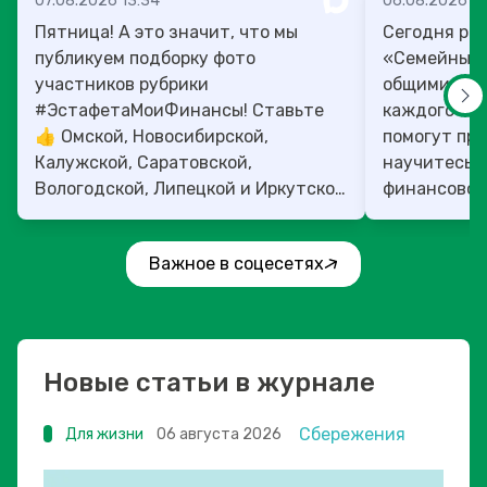
07.08.2026 13:34
06.08.2026 14
Пятница! А это значит, что мы
Сегодня рас
публикуем подборку фото
«Семейный 
участников рубрики
общими ден
#ЭстафетаМоиФинансы! Ставьте
каждого»! 4
👍 Омской, Новосибирской,
помогут прок
Калужской, Саратовской,
научитесь:
Вологодской, Липецкой и Иркутской
финансовое 
областям!
Важное в соцесетях
Новые статьи в журнале
Сбережения
Для жизни
06 августа 2026