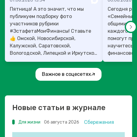
07.08.2026 13:34
06.08.2026 14
Пятница! А это значит, что мы
Сегодня рас
публикуем подборку фото
«Семейный 
участников рубрики
общими ден
#ЭстафетаМоиФинансы! Ставьте
каждого»! 4
👍 Омской, Новосибирской,
помогут прок
Калужской, Саратовской,
научитесь:
Вологодской, Липецкой и Иркутской
финансовое 
областям!
Важное в соцесетях
Новые статьи в журнале
Сбережения
Для жизни
06 августа 2026