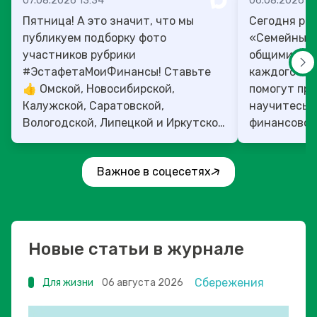
07.08.2026 13:34
06.08.2026 14
Пятница! А это значит, что мы
Сегодня рас
публикуем подборку фото
«Семейный 
участников рубрики
общими ден
#ЭстафетаМоиФинансы! Ставьте
каждого»! 4
👍 Омской, Новосибирской,
помогут прок
Калужской, Саратовской,
научитесь:
Вологодской, Липецкой и Иркутской
финансовое 
областям!
Важное в соцесетях
Новые статьи в журнале
Сбережения
Для жизни
06 августа 2026