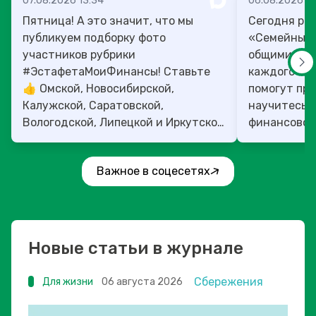
07.08.2026 13:34
06.08.2026 14
Пятница! А это значит, что мы
Сегодня рас
публикуем подборку фото
«Семейный 
участников рубрики
общими ден
#ЭстафетаМоиФинансы! Ставьте
каждого»! 4
👍 Омской, Новосибирской,
помогут прок
Калужской, Саратовской,
научитесь:
Вологодской, Липецкой и Иркутской
финансовое 
областям!
Важное в соцесетях
Новые статьи в журнале
Сбережения
Для жизни
06 августа 2026