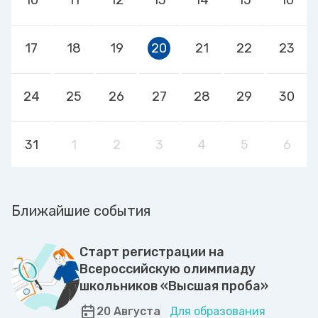
17
18
19
20
21
22
23
24
25
26
27
28
29
30
31
1
2
3
4
5
6
Ближайшие события
Старт регистрации на
Всероссийскую олимпиаду
школьников «Высшая проба»
20 Августа
Для образования