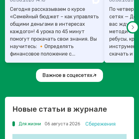
06.08.2026 14:16
06.08.2026 13
Сегодня рассказываем о курсе
По четверг
«Семейный бюджет – как управлять
сетях — День учит
общими деньгами в интересах
вас ждут то
каждого»! 4 урока по 45 минут
методическ
помогут прокачать свои знания. Вы
ребусы, кро
научитесь: 🔸Определять
инструмент
финансовое положение с...
скачать и ис
Важное в соцесетях
Новые статьи в журнале
Сбережения
Для жизни
06 августа 2026