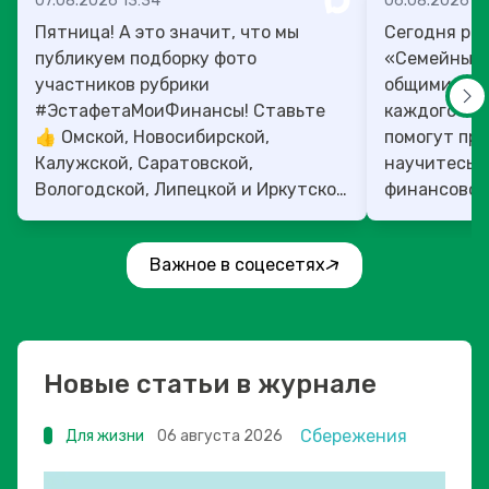
07.08.2026 13:34
06.08.2026 14
Пятница! А это значит, что мы
Сегодня рас
публикуем подборку фото
«Семейный 
участников рубрики
общими ден
#ЭстафетаМоиФинансы! Ставьте
каждого»! 4
👍 Омской, Новосибирской,
помогут прок
Калужской, Саратовской,
научитесь:
Вологодской, Липецкой и Иркутской
финансовое 
областям!
Важное в соцесетях
Новые статьи в журнале
Сбережения
Для жизни
06 августа 2026