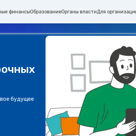
ные финансы
Образование
Органы власти
Для организаци
рочных
свое будущее