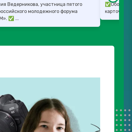
ия Ведерникова, участница пятого
✅Обо всех 
российского молодежного форума
карточках.
«ШУМ». ✅ ...