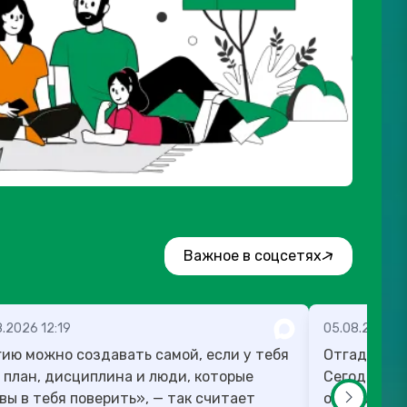
Важное в соцсетях
.2026 12:19
05.08.2026 1
ию можно создавать самой, если у тебя
Отгадка к 
 план, дисциплина и люди, которые
Сегодня ра
вы в тебя поверить», — так считает
оспорить п