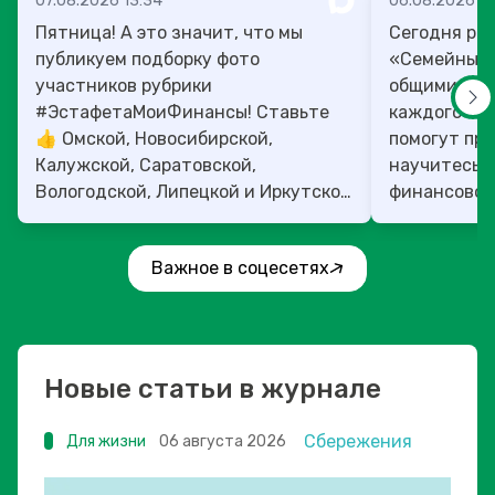
07.08.2026 13:34
06.08.2026 14
Пятница! А это значит, что мы
Сегодня рас
публикуем подборку фото
«Семейный 
участников рубрики
общими ден
#ЭстафетаМоиФинансы! Ставьте
каждого»! 4
👍 Омской, Новосибирской,
помогут прок
Калужской, Саратовской,
научитесь:
Вологодской, Липецкой и Иркутской
финансовое 
областям!
Важное в соцесетях
Новые статьи в журнале
Сбережения
Для жизни
06 августа 2026