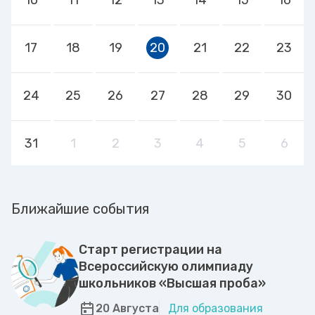
17
18
19
20
21
22
23
24
25
26
27
28
29
30
31
1
2
3
4
5
6
Ближайшие события
Старт регистрации на
Всероссийскую олимпиаду
школьников «Высшая проба»
20 Августа
Для образования