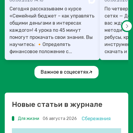
06.08.2026 14:16
06.08.2026 13
Сегодня рассказываем о курсе
По четверг
«Семейный бюджет – как управлять
сетях — День учит
общими деньгами в интересах
вас ждут то
каждого»! 4 урока по 45 минут
методическ
помогут прокачать свои знания. Вы
ребусы, кро
научитесь: 🔸Определять
инструмент
финансовое положение с...
скачать и ис
Важное в соцесетях
Новые статьи в журнале
Сбережения
Для жизни
06 августа 2026