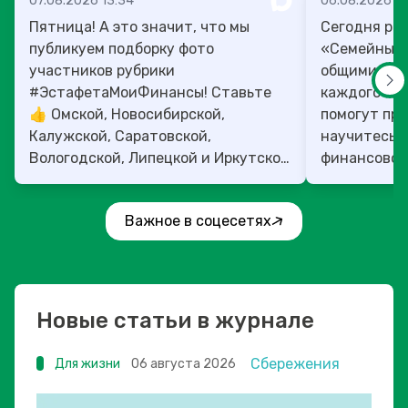
07.08.2026 13:34
06.08.2026 14
Пятница! А это значит, что мы
Сегодня рас
публикуем подборку фото
«Семейный 
участников рубрики
общими ден
#ЭстафетаМоиФинансы! Ставьте
каждого»! 4
👍 Омской, Новосибирской,
помогут прок
Калужской, Саратовской,
научитесь:
Вологодской, Липецкой и Иркутской
финансовое 
областям!
Важное в соцесетях
Новые статьи в журнале
Сбережения
Для жизни
06 августа 2026