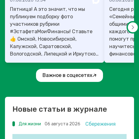
07.08.2026 13:34
06.08.2026 14
Пятница! А это значит, что мы
Сегодня рас
публикуем подборку фото
«Семейный 
участников рубрики
общими ден
#ЭстафетаМоиФинансы! Ставьте
каждого»! 4
👍 Омской, Новосибирской,
помогут прок
Калужской, Саратовской,
научитесь:
Вологодской, Липецкой и Иркутской
финансовое 
областям!
Важное в соцесетях
Новые статьи в журнале
Сбережения
Для жизни
06 августа 2026