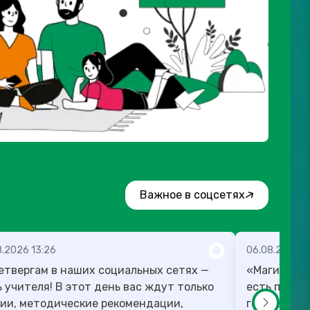
Важное в соцсетях
8.2026 13:26
06.08.2026 1
етвергам в наших социальных сетях —
«Магию мож
! В этот день вас ждут только
есть план,
ии, методические рекомендации,
готовы в те