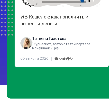
WB Кошелек: как пополнить и
вывести деньги
Татьяна Газетова
Журналист, автор статей портала
Моифинансы.рф
05 августа 2026
70
1
0