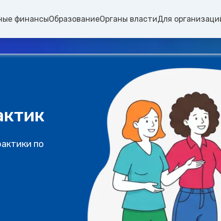
ные финансы
Образование
Органы власти
Для организаци
актик
рактики по