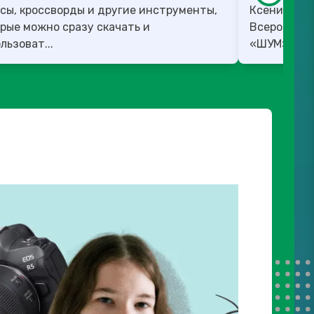
сы, кроссворды и другие инструменты,
Ксения Вед
рые можно сразу скачать и
Всероссийс
льзоват...
«ШУМ». ✅ 