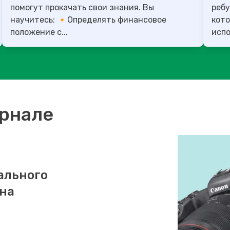
помогут прокачать свои знания. Вы
ребу
научитесь: 🔸Определять финансовое
кото
положение с...
испо
урнале
ального
 на