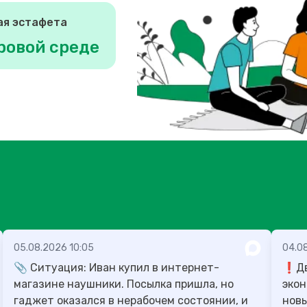
ая эстафета
ровой среде
05.08.2026 10:05
04.0
📎 Ситуация: Иван купил в интернет-
❗️Д
магазине наушники. Посылка пришла, но
экон
гаджет оказался в нерабочем состоянии, и
новы