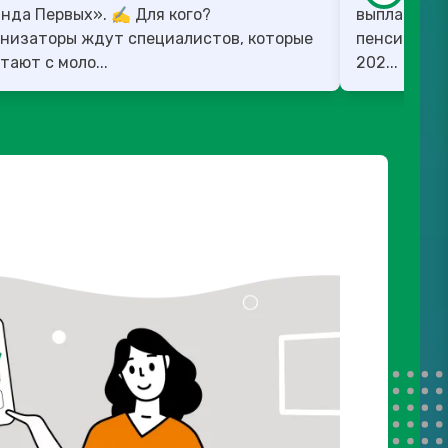
 Первых». ✍️ Для кого?
выплату Изменения коснутся: - Работающих
низаторы ждут специалистов, которые
пенсионеров
тают с моло...
202...