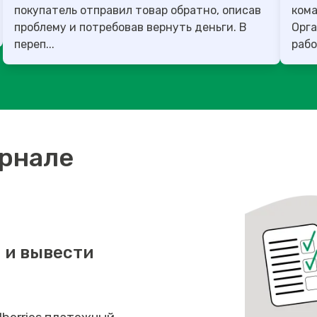
покупатель отправил товар обратно, описав
команда
проблему и потребовав вернуть деньги. В
Орга
переп...
рабо
урнале
 и вывести