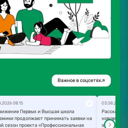
Важное в соцсетях
8.2026 08:15
03.08.2026 1
вижение Первых и Высшая школа
Рассказыва
омики продолжают принимать заявки на
нововведен
й сезон проекта «Профессиональная
этом месяце: ⬆️ Пенсионерам пр