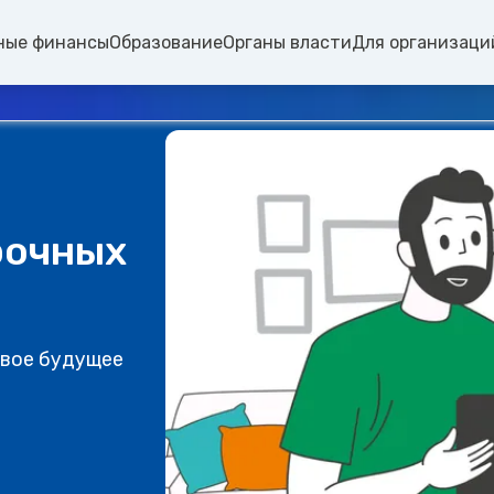
ные финансы
Образование
Органы власти
Для организаци
рочных
свое будущее