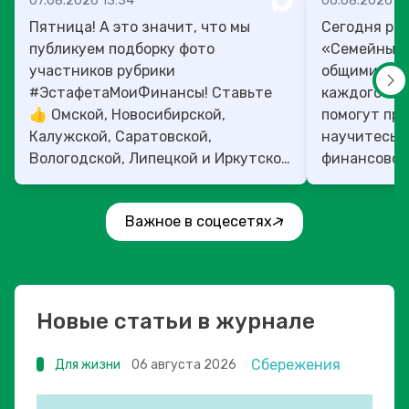
07.08.2026 13:34
06.08.2026 14
Пятница! А это значит, что мы
Сегодня рас
публикуем подборку фото
«Семейный 
участников рубрики
общими ден
#ЭстафетаМоиФинансы! Ставьте
каждого»! 4
👍 Омской, Новосибирской,
помогут прок
Калужской, Саратовской,
научитесь:
Вологодской, Липецкой и Иркутской
финансовое 
областям!
Важное в соцесетях
Новые статьи в журнале
Сбережения
Для жизни
06 августа 2026