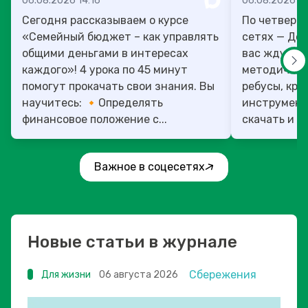
06.08.2026 14:16
06.08.2026 13
Сегодня рассказываем о курсе
По четверг
«Семейный бюджет – как управлять
сетях — День учит
общими деньгами в интересах
вас ждут то
каждого»! 4 урока по 45 минут
методическ
помогут прокачать свои знания. Вы
ребусы, кро
научитесь: 🔸Определять
инструмент
финансовое положение с...
скачать и ис
Важное в соцесетях
Новые статьи в журнале
Сбережения
Для жизни
06 августа 2026