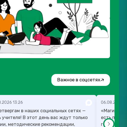
Важное в соцсетях
8.2026 13:26
06.08.2026 1
етвергам в наших социальных сетях —
«Магию мож
! В этот день вас ждут только
есть план,
ии, методические рекомендации,
готовы в те