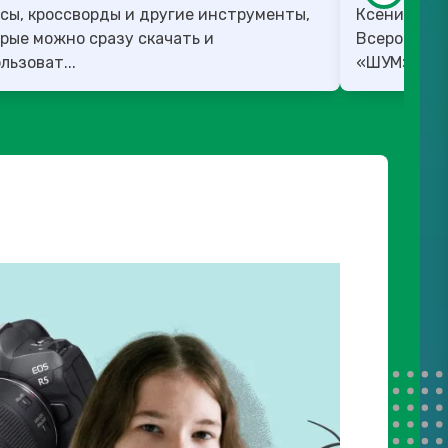
сы, кроссворды и другие инструменты,
Ксения Вед
рые можно сразу скачать и
Всероссийс
льзоват...
«ШУМ». ✅ 