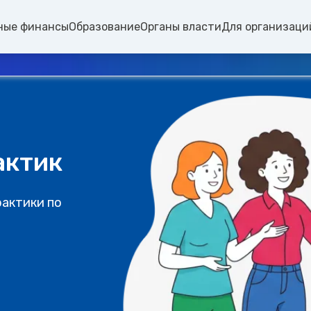
ные финансы
Образование
Органы власти
Для организаци
актик
рактики по