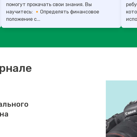
помогут прокачать свои знания. Вы
ребу
научитесь: 🔸Определять финансовое
кото
положение с...
испо
урнале
ального
 на