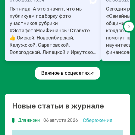
07.08.2026 13:34
06.08.2026 14
Пятница! А это значит, что мы
Сегодня рас
публикуем подборку фото
«Семейный 
участников рубрики
общими ден
#ЭстафетаМоиФинансы! Ставьте
каждого»! 4
👍 Омской, Новосибирской,
помогут прок
Калужской, Саратовской,
научитесь:
Вологодской, Липецкой и Иркутской
финансовое 
областям!
Важное в соцесетях
Новые статьи в журнале
Сбережения
Для жизни
06 августа 2026