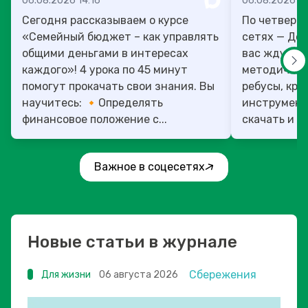
06.08.2026 14:16
06.08.2026 13
Сегодня рассказываем о курсе
По четверг
«Семейный бюджет – как управлять
сетях — День учит
общими деньгами в интересах
вас ждут то
каждого»! 4 урока по 45 минут
методическ
помогут прокачать свои знания. Вы
ребусы, кро
научитесь: 🔸Определять
инструмент
финансовое положение с...
скачать и ис
Важное в соцесетях
Новые статьи в журнале
Сбережения
Для жизни
06 августа 2026