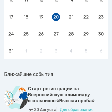
17
18
19
20
21
22
23
24
25
26
27
28
29
30
31
1
2
3
4
5
6
Ближайшие события
Старт регистрации на
Всероссийскую олимпиаду
школьников «Высшая проба»
20 Августа
Для образования