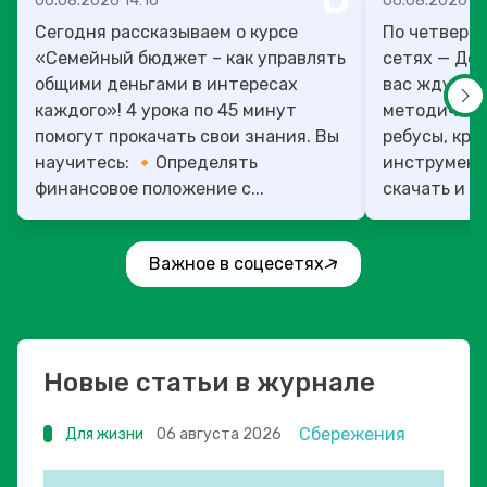
06.08.2026 14:16
06.08.2026 13
Сегодня рассказываем о курсе
По четверг
«Семейный бюджет – как управлять
сетях — День учит
общими деньгами в интересах
вас ждут то
каждого»! 4 урока по 45 минут
методическ
помогут прокачать свои знания. Вы
ребусы, кро
научитесь: 🔸Определять
инструмент
финансовое положение с...
скачать и ис
Важное в соцесетях
Новые статьи в журнале
Сбережения
Для жизни
06 августа 2026