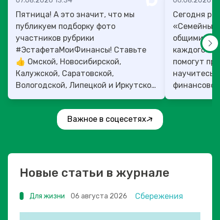
07.08.2026 13:34
06.08.2026 14
Пятница! А это значит, что мы
Сегодня рас
публикуем подборку фото
«Семейный 
участников рубрики
общими ден
#ЭстафетаМоиФинансы! Ставьте
каждого»! 4
👍 Омской, Новосибирской,
помогут прок
Калужской, Саратовской,
научитесь:
Вологодской, Липецкой и Иркутской
финансовое 
областям!
Важное в соцесетях
Новые статьи в журнале
Сбережения
Для жизни
06 августа 2026