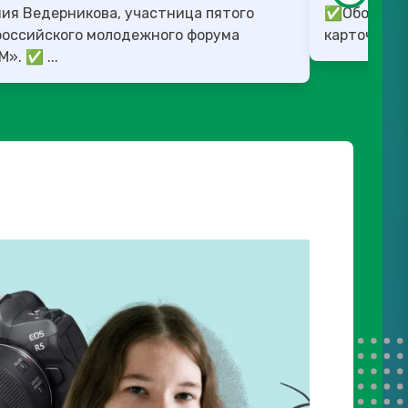
ия Ведерникова, участница пятого
✅Обо всех 
российского молодежного форума
карточках.
«ШУМ». ✅ ...