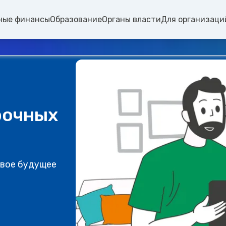
ные финансы
Образование
Органы власти
Для организаци
рочных
свое будущее