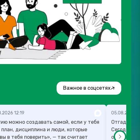
Важное в соцсетях
.2026 12:19
05.08.2026 1
ию можно создавать самой, если у тебя
Отгадка к 
 план, дисциплина и люди, которые
Сегодня ра
вы в тебя поверить», — так считает
оспорить п