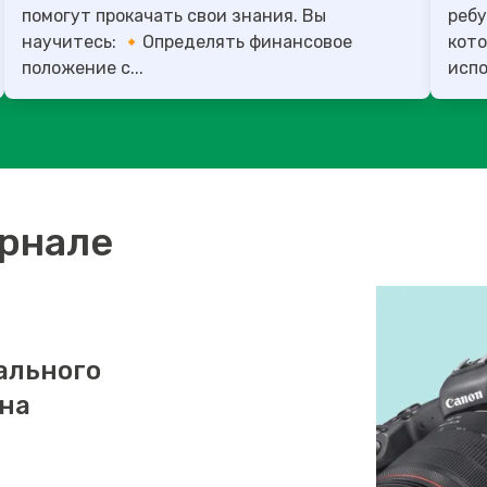
помогут прокачать свои знания. Вы
ребу
научитесь: 🔸Определять финансовое
кото
положение с...
испо
урнале
ального
 на