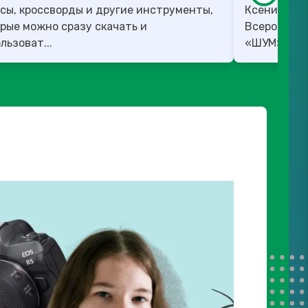
сы, кроссворды и другие инструменты,
Ксения Вед
рые можно сразу скачать и
Всероссийс
льзоват...
«ШУМ». ✅ 