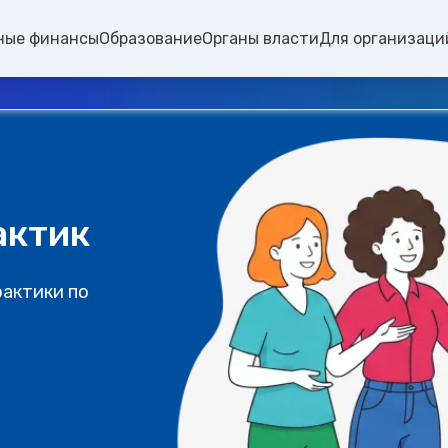
ные финансы
Образование
Органы власти
Для организаци
актик
рактики по