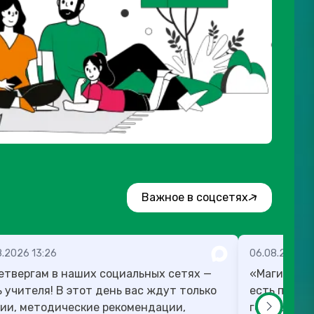
Важное в соцсетях
8.2026 13:26
06.08.2026 1
етвергам в наших социальных сетях —
«Магию мож
! В этот день вас ждут только
есть план,
ии, методические рекомендации,
готовы в те