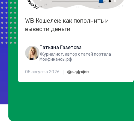
WB Кошелек: как пополнить и
вывести деньги
Татьяна Газетова
Журналист, автор статей портала
Моифинансы.рф
05 августа 2026
67
1
0