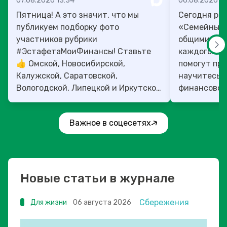
07.08.2026 13:34
06.08.2026 14
Пятница! А это значит, что мы
Сегодня рас
публикуем подборку фото
«Семейный 
участников рубрики
общими ден
#ЭстафетаМоиФинансы! Ставьте
каждого»! 4
👍 Омской, Новосибирской,
помогут прок
Калужской, Саратовской,
научитесь:
Вологодской, Липецкой и Иркутской
финансовое 
областям!
Важное в соцесетях
Новые статьи в журнале
Сбережения
Для жизни
06 августа 2026