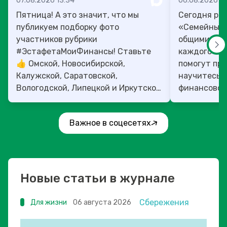
07.08.2026 13:34
06.08.2026 14
Пятница! А это значит, что мы
Сегодня рас
публикуем подборку фото
«Семейный 
участников рубрики
общими ден
#ЭстафетаМоиФинансы! Ставьте
каждого»! 4
👍 Омской, Новосибирской,
помогут прок
Калужской, Саратовской,
научитесь:
Вологодской, Липецкой и Иркутской
финансовое 
областям!
Важное в соцесетях
Новые статьи в журнале
Сбережения
Для жизни
06 августа 2026