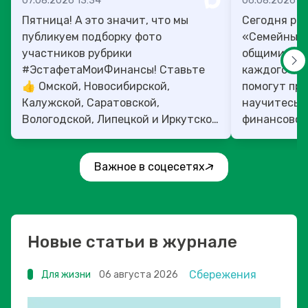
07.08.2026 13:34
06.08.2026 14
Пятница! А это значит, что мы
Сегодня рас
публикуем подборку фото
«Семейный 
участников рубрики
общими ден
#ЭстафетаМоиФинансы! Ставьте
каждого»! 4
👍 Омской, Новосибирской,
помогут прок
Калужской, Саратовской,
научитесь:
Вологодской, Липецкой и Иркутской
финансовое 
областям!
Важное в соцесетях
Новые статьи в журнале
Сбережения
Для жизни
06 августа 2026