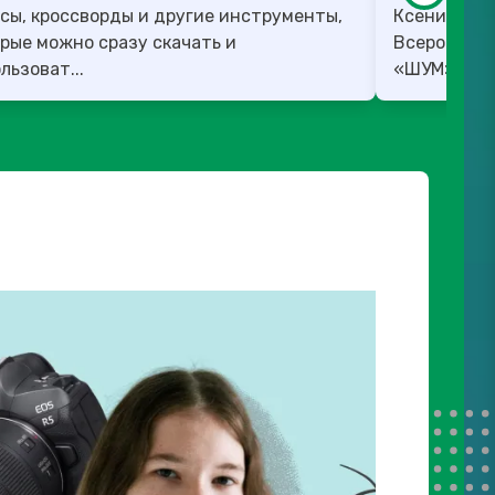
сы, кроссворды и другие инструменты,
Ксения Вед
рые можно сразу скачать и
Всероссийс
льзоват...
«ШУМ». ✅ 