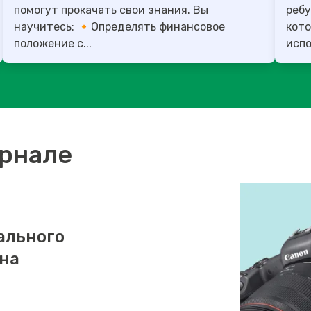
помогут прокачать свои знания. Вы
ребу
научитесь: 🔸Определять финансовое
кото
положение с...
испо
урнале
ального
 на