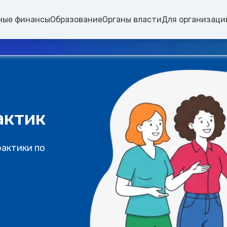
ные финансы
Образование
Органы власти
Для организаци
актик
рактики по