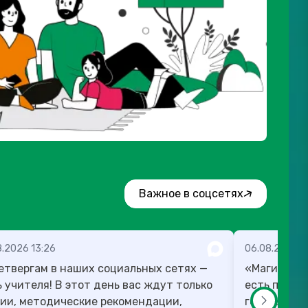
Важное в соцсетях
8.2026 13:26
06.08.2026 1
етвергам в наших социальных сетях —
«Магию мож
! В этот день вас ждут только
есть план,
ии, методические рекомендации,
готовы в те