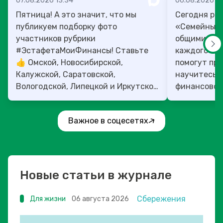
07.08.2026 13:34
06.08.2026 14
Пятница! А это значит, что мы
Сегодня рас
публикуем подборку фото
«Семейный 
участников рубрики
общими ден
#ЭстафетаМоиФинансы! Ставьте
каждого»! 4
👍 Омской, Новосибирской,
помогут прок
Калужской, Саратовской,
научитесь:
Вологодской, Липецкой и Иркутской
финансовое 
областям!
Важное в соцесетях
Новые статьи в журнале
Сбережения
Для жизни
06 августа 2026