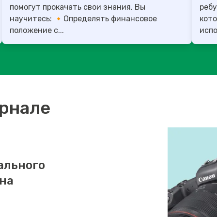
помогут прокачать свои знания. Вы
ребу
научитесь: 🔸Определять финансовое
кото
положение с...
испо
урнале
ального
 на