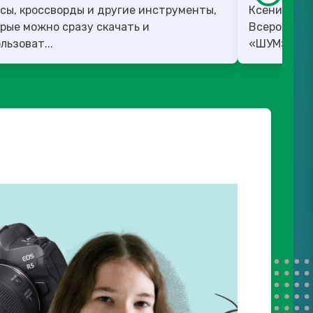
сы, кроссворды и другие инструменты,
Ксения Вед
рые можно сразу скачать и
Всероссийс
льзоват...
«ШУМ». ✅ 