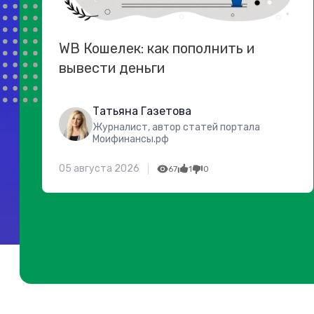
WB Кошелек: как пополнить и
вывести деньги
Татьяна Газетова
Журналист, автор статей портала
Моифинансы.рф
05 августа 2026
67
1
0