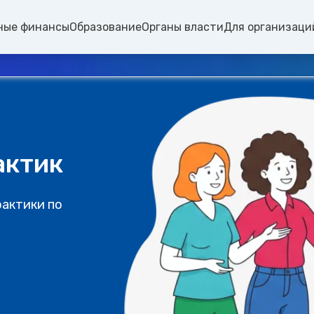
ные финансы
Образование
Органы власти
Для организаци
актик
рактики по