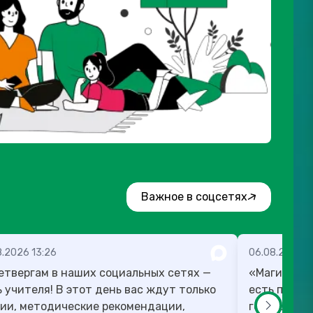
Важное в соцсетях
8.2026 13:26
06.08.2026 1
етвергам в наших социальных сетях —
«Магию мож
! В этот день вас ждут только
есть план,
ии, методические рекомендации,
готовы в те