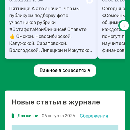
07.08.2026 13:34
06.08.2026 14
Пятница! А это значит, что мы
Сегодня рас
публикуем подборку фото
«Семейный 
участников рубрики
общими ден
#ЭстафетаМоиФинансы! Ставьте
каждого»! 4
👍 Омской, Новосибирской,
помогут прок
Калужской, Саратовской,
научитесь:
Вологодской, Липецкой и Иркутской
финансовое 
областям!
Важное в соцесетях
Новые статьи в журнале
Сбережения
Для жизни
06 августа 2026