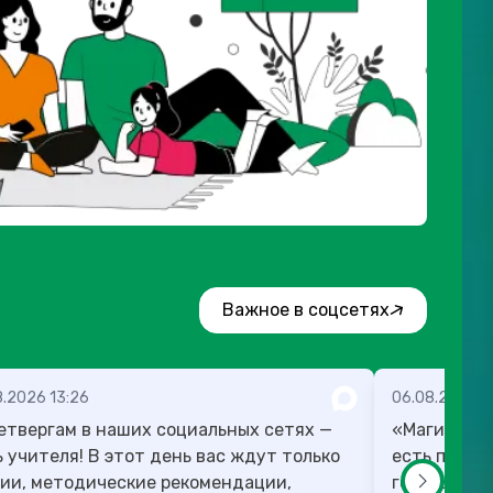
Важное в соцсетях
8.2026 13:26
06.08.2026 1
етвергам в наших социальных сетях —
«Магию мож
! В этот день вас ждут только
есть план,
ии, методические рекомендации,
готовы в те