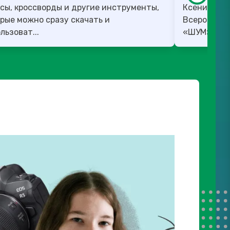
сы, кроссворды и другие инструменты,
Ксения Вед
рые можно сразу скачать и
Всероссийс
льзоват...
«ШУМ». ✅ 