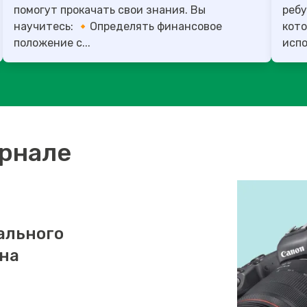
помогут прокачать свои знания. Вы
ребу
научитесь: 🔸Определять финансовое
кото
положение с...
испо
урнале
ального
 на