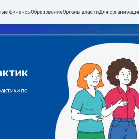
ные финансы
Образование
Органы власти
Для организаци
актик
рактики по