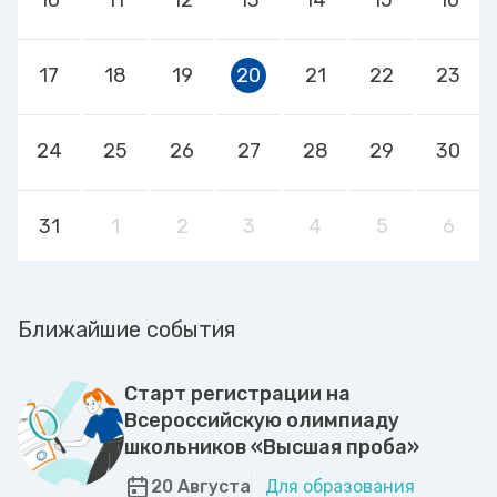
17
18
19
20
21
22
23
24
25
26
27
28
29
30
31
1
2
3
4
5
6
Ближайшие события
Старт регистрации на
Всероссийскую олимпиаду
школьников «Высшая проба»
20 Августа
Для образования