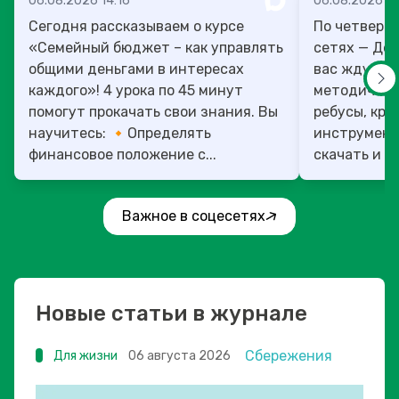
06.08.2026 14:16
06.08.2026 13
Сегодня рассказываем о курсе
По четверг
«Семейный бюджет – как управлять
сетях — День учит
общими деньгами в интересах
вас ждут то
каждого»! 4 урока по 45 минут
методическ
помогут прокачать свои знания. Вы
ребусы, кро
научитесь: 🔸Определять
инструмент
финансовое положение с...
скачать и ис
Важное в соцесетях
Новые статьи в журнале
Сбережения
Для жизни
06 августа 2026