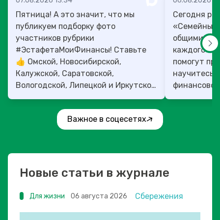
07.08.2026 13:34
06.08.2026 14
Пятница! А это значит, что мы
Сегодня рас
публикуем подборку фото
«Семейный 
участников рубрики
общими ден
#ЭстафетаМоиФинансы! Ставьте
каждого»! 4
👍 Омской, Новосибирской,
помогут прок
Калужской, Саратовской,
научитесь:
Вологодской, Липецкой и Иркутской
финансовое 
областям!
Важное в соцесетях
Новые статьи в журнале
Сбережения
Для жизни
06 августа 2026