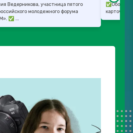
ия Ведерникова, участница пятого
✅Обо всех 
российского молодежного форума
карточках.
«ШУМ». ✅ ...