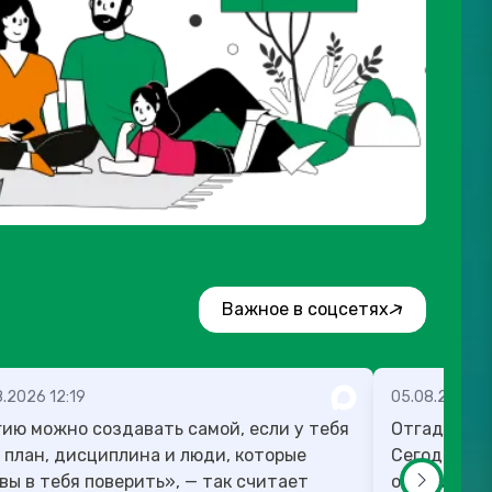
Важное в соцсетях
.2026 12:19
05.08.2026 1
ию можно создавать самой, если у тебя
Отгадка к 
 план, дисциплина и люди, которые
Сегодня ра
вы в тебя поверить», — так считает
оспорить п