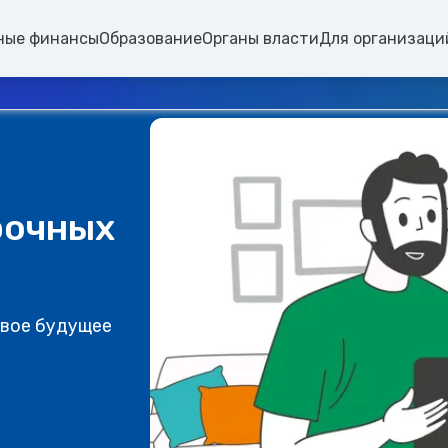
ные финансы
Образование
Органы власти
Для организаци
рочных
свое будущее