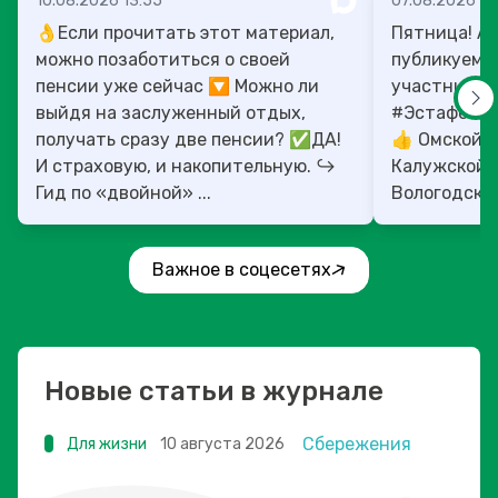
10.08.2026 13:55
07.08.2026 13
👌Если прочитать этот материал,
Пятница! А 
можно позаботиться о своей
публикуем 
пенсии уже сейчас 🔽 Можно ли
участников
выйдя на заслуженный отдых,
#ЭстафетаМоиФ
получать сразу две пенсии? ✅ДА!
👍 Омской, 
И страховую, и накопительную. ↪️
Калужской, 
Гид по «двойной» ...
Вологодской
областям!
Важное в соцесетях
Новые статьи в журнале
Сбережения
Для жизни
10 августа 2026