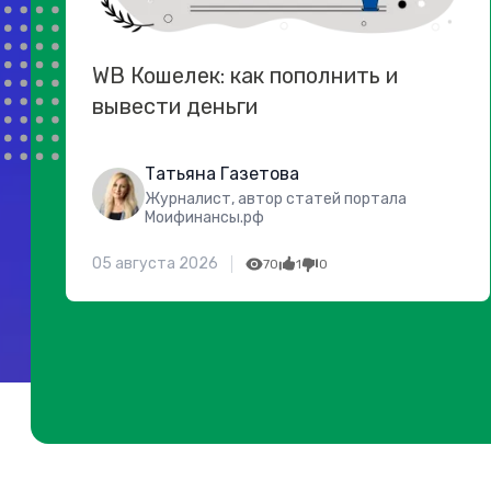
WB Кошелек: как пополнить и
вывести деньги
Татьяна Газетова
Журналист, автор статей портала
Моифинансы.рф
05 августа 2026
70
1
0