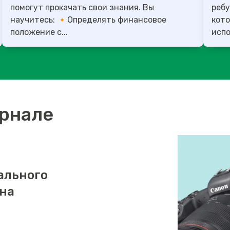
помогут прокачать свои знания. Вы
ребу
научитесь: 🔸Определять финансовое
кото
положение с...
испо
урнале
ального
 на