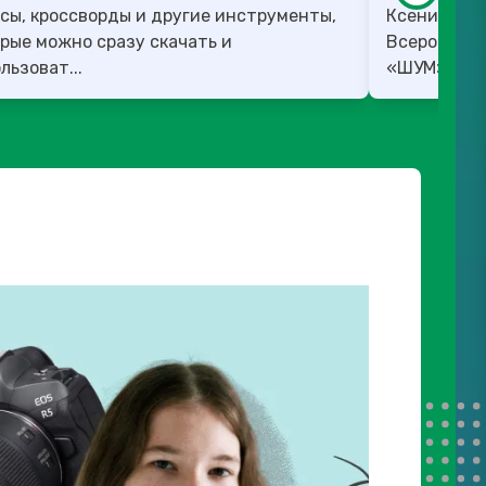
сы, кроссворды и другие инструменты,
Ксения Вед
рые можно сразу скачать и
Всероссийс
льзоват...
«ШУМ». ✅ 