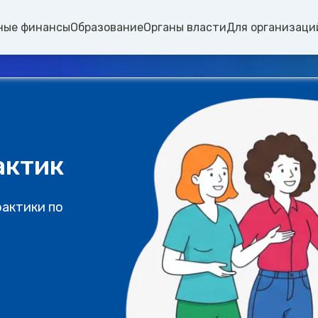
ные финансы
Образование
Органы власти
Для организаци
актик
рактики по