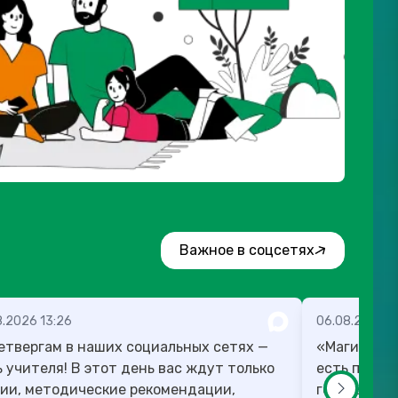
Важное в соцсетях
8.2026 13:26
06.08.2026 1
етвергам в наших социальных сетях —
«Магию мож
! В этот день вас ждут только
есть план,
ии, методические рекомендации,
готовы в те