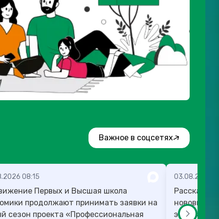
Важное в соцсетях
8.2026 08:15
03.08.2026 1
вижение Первых и Высшая школа
Рассказыва
омики продолжают принимать заявки на
нововведен
й сезон проекта «Профессиональная
этом месяце: ⬆️ Пенсионерам пр