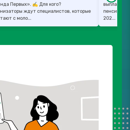
 Первых». ✍️ Для кого?
выплату Изменения коснутся: - Работающих
низаторы ждут специалистов, которые
пенсионеров
тают с моло...
202...