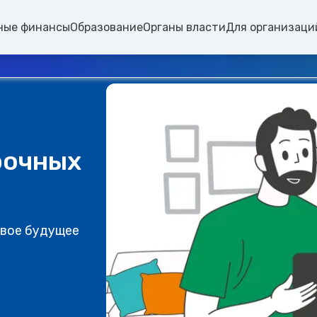
ные финансы
Образование
Органы власти
Для организаци
рочных
свое будущее