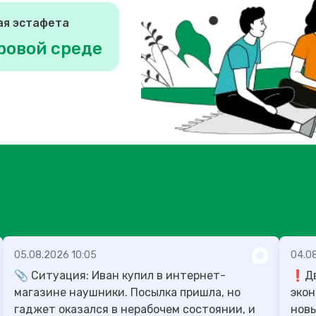
ая эстафета
ровой среде
05.08.2026 10:05
04.0
📎 Ситуация: Иван купил в интернет-
❗️Д
магазине наушники. Посылка пришла, но
экон
гаджет оказался в нерабочем состоянии, и
новы