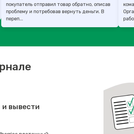
покупатель отправил товар обратно, описав
команда
проблему и потребовав вернуть деньги. В
Орга
переп...
рабо
урнале
 и вывести