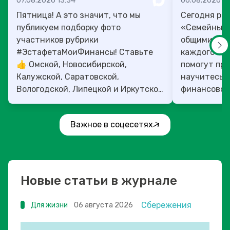
07.08.2026 13:34
06.08.2026 14
Пятница! А это значит, что мы
Сегодня рас
публикуем подборку фото
«Семейный 
участников рубрики
общими ден
#ЭстафетаМоиФинансы! Ставьте
каждого»! 4
👍 Омской, Новосибирской,
помогут прок
Калужской, Саратовской,
научитесь:
Вологодской, Липецкой и Иркутской
финансовое 
областям!
Важное в соцесетях
Новые статьи в журнале
Сбережения
Для жизни
06 августа 2026