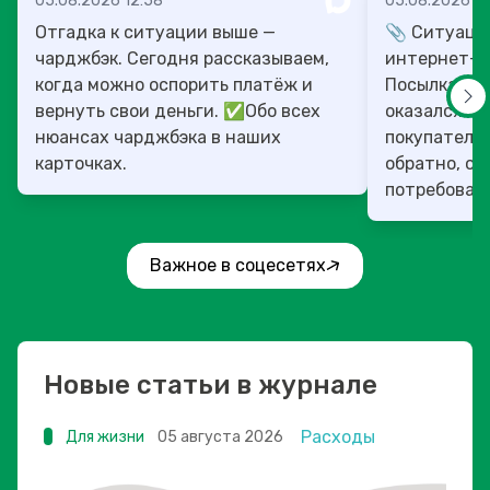
05.08.2026 12:58
05.08.2026 10
Отгадка к ситуации выше —
📎 Ситуация
чарджбэк. Сегодня рассказываем,
интернет-м
когда можно оспорить платёж и
Посылка пр
вернуть свои деньги. ✅Обо всех
оказался в 
нюансах чарджбэка в наших
покупатель 
карточках.
обратно, оп
потребовав 
переп...
Важное в соцесетях
Новые статьи в журнале
Расходы
Для жизни
05 августа 2026