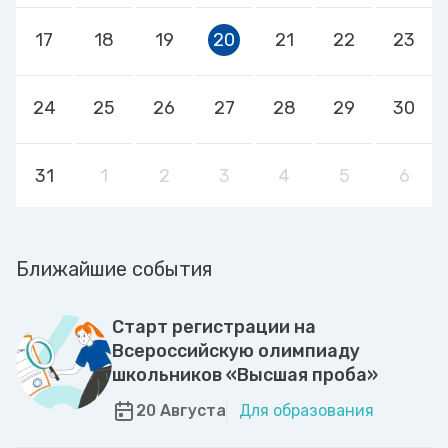
17
18
19
20
21
22
23
24
25
26
27
28
29
30
31
1
2
3
4
5
6
Ближайшие события
Старт регистрации на
Всероссийскую олимпиаду
школьников «Высшая проба»
20 Августа
Для образования