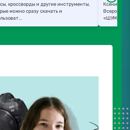
сы, кроссворды и другие инструменты,
Ксения Вед
рые можно сразу скачать и
Всероссийс
льзоват...
«ШУМ». ✅ 