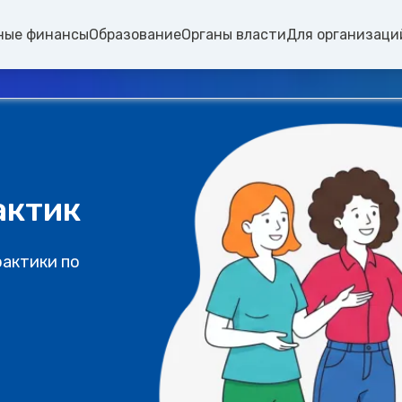
ные финансы
Образование
Органы власти
Для организаци
актик
рактики по