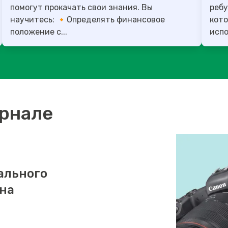
помогут прокачать свои знания. Вы
ребу
научитесь: 🔸Определять финансовое
кото
положение с...
испо
урнале
ального
 на