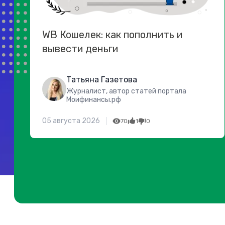
WB Кошелек: как пополнить и
вывести деньги
Татьяна Газетова
Журналист, автор статей портала
Моифинансы.рф
05 августа 2026
70
1
0