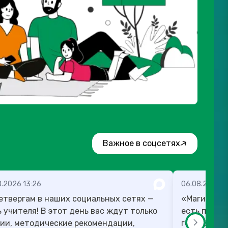
Важное в соцсетях
8.2026 13:26
06.08.2026 1
етвергам в наших социальных сетях —
«Магию мож
! В этот день вас ждут только
есть план,
ии, методические рекомендации,
готовы в те