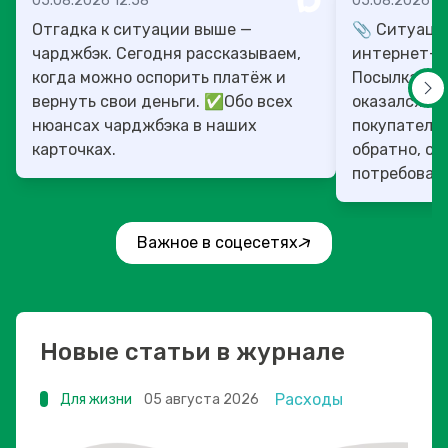
05.08.2026 12:58
05.08.2026 10
Отгадка к ситуации выше —
📎 Ситуация
чарджбэк. Сегодня рассказываем,
интернет-м
когда можно оспорить платёж и
Посылка пр
вернуть свои деньги. ✅Обо всех
оказался в 
нюансах чарджбэка в наших
покупатель 
карточках.
обратно, оп
потребовав 
переп...
Важное в соцесетях
Новые статьи в журнале
Расходы
Для жизни
05 августа 2026