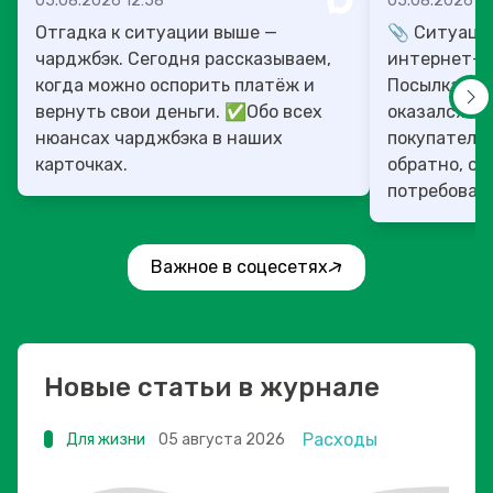
05.08.2026 12:58
05.08.2026 10
Отгадка к ситуации выше —
📎 Ситуация
чарджбэк. Сегодня рассказываем,
интернет-м
когда можно оспорить платёж и
Посылка пр
вернуть свои деньги. ✅Обо всех
оказался в 
нюансах чарджбэка в наших
покупатель 
карточках.
обратно, оп
потребовав 
переп...
Важное в соцесетях
Новые статьи в журнале
Расходы
Для жизни
05 августа 2026