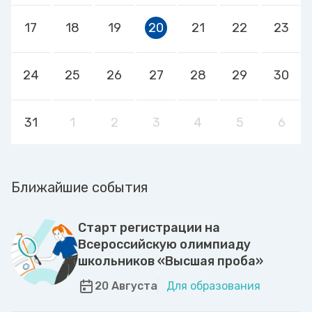
17
18
19
20
21
22
23
24
25
26
27
28
29
30
31
1
2
3
4
5
6
Ближайшие события
Старт регистрации на
Всероссийскую олимпиаду
школьников «Высшая проба»
20 Августа
Для образования