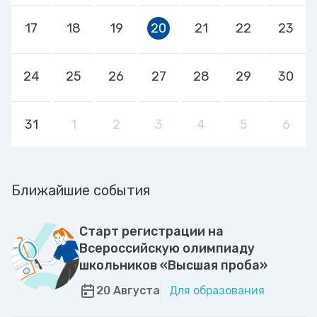
17
18
19
20
21
22
23
24
25
26
27
28
29
30
31
1
2
3
4
5
6
Ближайшие события
Старт регистрации на
Всероссийскую олимпиаду
школьников «Высшая проба»
20 Августа
Для образования