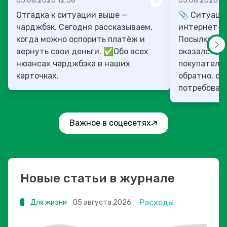
05.08.2026 12:58
05.08.2026 10
Отгадка к ситуации выше —
📎 Ситуация
чарджбэк. Сегодня рассказываем,
интернет-м
когда можно оспорить платёж и
Посылка пр
вернуть свои деньги. ✅Обо всех
оказался в 
нюансах чарджбэка в наших
покупатель 
карточках.
обратно, оп
потребовав 
переп...
Важное в соцесетях
Новые статьи в журнале
Расходы
Для жизни
05 августа 2026