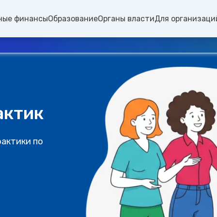
ные финансы
Образование
Органы власти
Для организаци
актик
рактики по