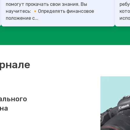
помогут прокачать свои знания. Вы
ребу
научитесь: 🔸Определять финансовое
кото
положение с...
испо
урнале
ального
 на