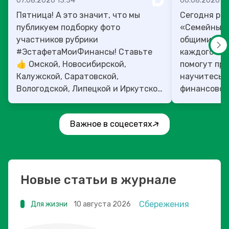
07.08.2026 13:34
06.08.2026 14
Пятница! А это значит, что мы
Сегодня рас
публикуем подборку фото
«Семейный 
участников рубрики
общими ден
#ЭстафетаМоиФинансы! Ставьте
каждого»! 4
👍 Омской, Новосибирской,
помогут прок
Калужской, Саратовской,
научитесь:
Вологодской, Липецкой и Иркутской
финансовое 
областям!
Важное в соцесетях
Новые статьи в журнале
Сбережения
Для жизни
10 августа 2026