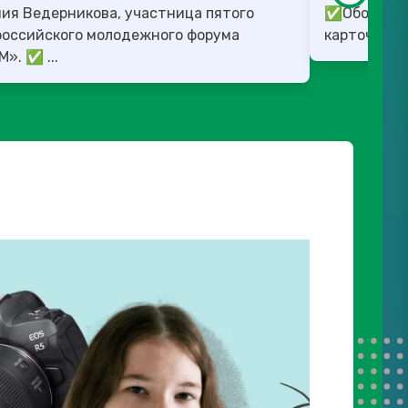
ия Ведерникова, участница пятого
✅Обо всех 
российского молодежного форума
карточках.
«ШУМ». ✅ ...