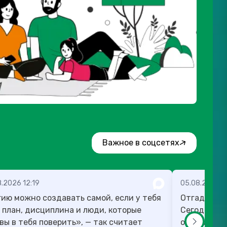
Важное в соцсетях
.2026 12:19
05.08.2026 1
ию можно создавать самой, если у тебя
Отгадка к 
 план, дисциплина и люди, которые
Сегодня ра
вы в тебя поверить», — так считает
оспорить п