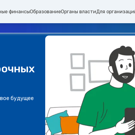
ные финансы
Образование
Органы власти
Для организаци
рочных
свое будущее